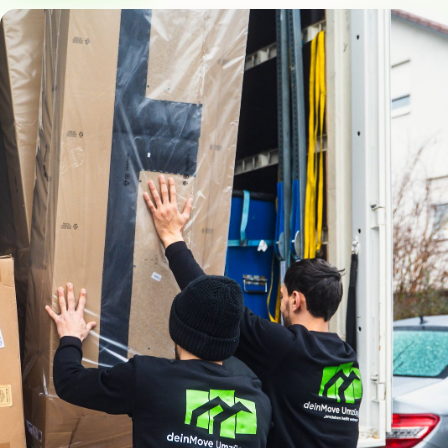
☎ 0731 16561494