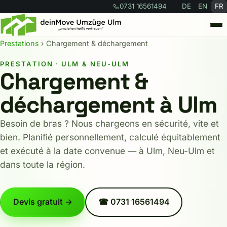
0731 16561494
DE
EN
FR
Prestations
› Chargement & déchargement
Prestations
PRESTATION · ULM & NEU-ULM
Chargement &
Calculateur
déchargement à Ulm
À propos
Besoin de bras ? Nous chargeons en sécurité, vite et
bien. Planifié personnellement, calculé équitablement
FAQ
et exécuté à la date convenue — à Ulm, Neu-Ulm et
dans toute la région.
Contact
Devis gratuit →
☎ 0731 16561494
Demander un devis →