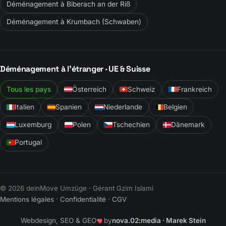
Déménagement à Biberach an der Riß
Déménagement à Krumbach (Schwaben)
Déménagement à l’étranger · UE & Suisse
Tous les pays
Österreich
Schweiz
Frankreich
Italien
Spanien
Niederlande
Belgien
Luxemburg
Polen
Tschechien
Dänemark
Portugal
© 2026 deinMove Umzüge · Gérant Gzim Islami
100 % personnel interne –
aucun sous-traitant !
Mentions légales
·
Confidentialité
·
CGV
Parce que la qualité de votre déménagement nous tient à
cœur, nous faisons appel exclusivement à des
Webdesign, SEO & GEO
by
nova.02:media · Marek Stein
professionnels formés et salariés de notre propre