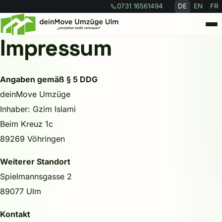
0731 16561494
DE
EN
FR
Impressum
Leistungen
Angaben gemäß § 5 DDG
Umzugsrechner
deinMove Umzüge
Über uns
Inhaber: Gzim Islami
Beim Kreuz 1c
FAQ
89269 Vöhringen
Weiterer Standort
Kontakt
Spielmannsgasse 2
89077 Ulm
Angebot anfragen →
Kontakt